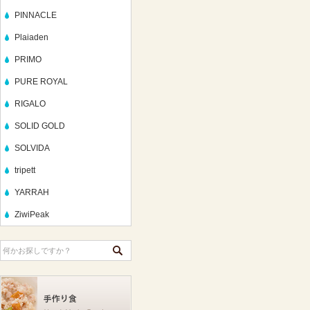
PINNACLE
Plaiaden
PRIMO
PURE ROYAL
RIGALO
SOLID GOLD
SOLVIDA
tripett
YARRAH
ZiwiPeak