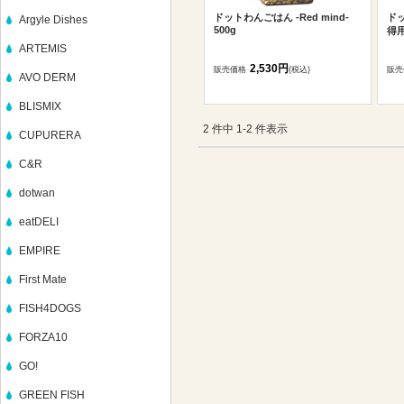
ドットわんごはん -Red mind-
ドッ
Argyle Dishes
500g
得用
ARTEMIS
2,530円
販売価格
(税込)
販売
AVO DERM
BLISMIX
2 件中 1-2 件表示
CUPURERA
C&R
dotwan
eatDELI
EMPIRE
First Mate
FISH4DOGS
FORZA10
GO!
GREEN FISH