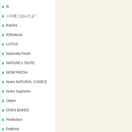
iti
ジロ吉ごはんだよ!
KiaOra
K9Natural
LOTUS
Naturally Fresh
NATURE's TASTE
NOW FRESH
Nutro NATURAL CHOICE
Nutro Supremo
Orijen
OVEN BAKED
Perfection
PetKind