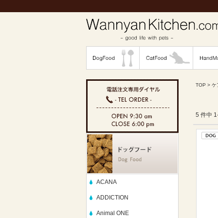
TOP
>
ケ
5 件中 
ACANA
ADDICTION
Animal ONE