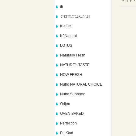
5 件中 
iti
ジロ吉ごはんだよ!
KiaOra
K9Natural
LOTUS
Naturally Fresh
NATURE's TASTE
NOW FRESH
Nutro NATURAL CHOICE
Nutro Supremo
Orijen
OVEN BAKED
Perfection
PetKind