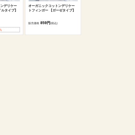
トンデリケー
オーガニックコットンデリケー
イルタイプ】
トフィンガー 【ガーゼタイプ】
859円
販売価格
(税込)
れ