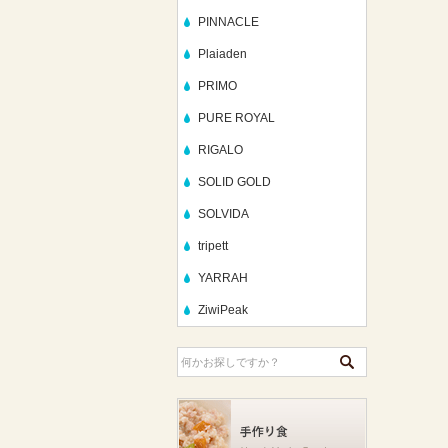
PINNACLE
Plaiaden
PRIMO
PURE ROYAL
RIGALO
SOLID GOLD
SOLVIDA
tripett
YARRAH
ZiwiPeak