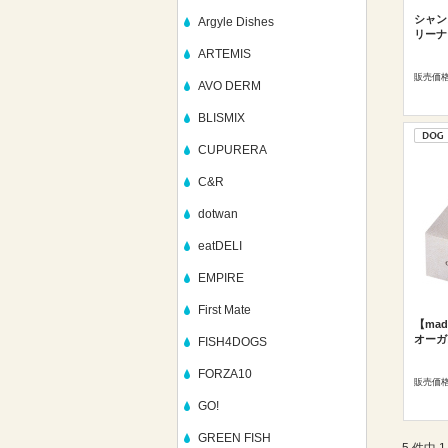
シャン
Argyle Dishes
リーナー
ARTEMIS
販売価
AVO DERM
BLISMIX
CUPURERA
C&R
dotwan
eatDELI
EMPIRE
First Mate
【made
オーガ
FISH4DOGS
FORZA10
販売価
GO!
GREEN FISH