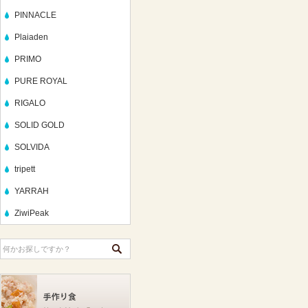
PINNACLE
Plaiaden
PRIMO
PURE ROYAL
RIGALO
SOLID GOLD
SOLVIDA
tripett
YARRAH
ZiwiPeak