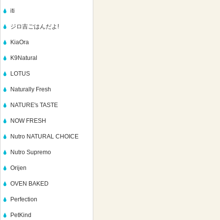
iti
ジロ吉ごはんだよ!
KiaOra
K9Natural
LOTUS
Naturally Fresh
NATURE's TASTE
NOW FRESH
Nutro NATURAL CHOICE
Nutro Supremo
Orijen
OVEN BAKED
Perfection
PetKind