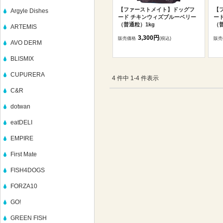
【ファーストメイト】ドッグフ
【
Argyle Dishes
ード チキンウィズブルーベリー
ー
（普通粒）1kg
（普
ARTEMIS
3,300円
販売価格
(税込)
販売
AVO DERM
BLISMIX
CUPURERA
4 件中 1-4 件表示
C&R
dotwan
eatDELI
EMPIRE
First Mate
FISH4DOGS
FORZA10
GO!
GREEN FISH