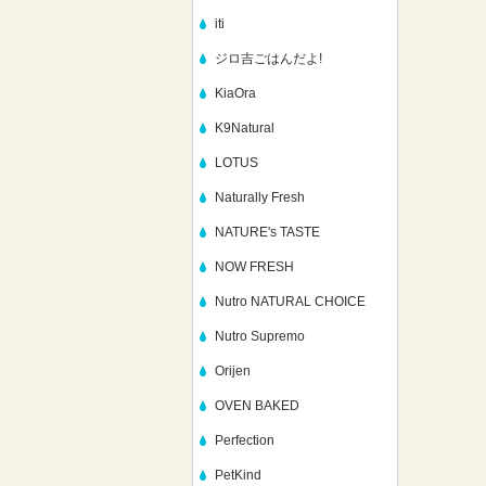
iti
ジロ吉ごはんだよ!
KiaOra
K9Natural
LOTUS
Naturally Fresh
NATURE's TASTE
NOW FRESH
Nutro NATURAL CHOICE
Nutro Supremo
Orijen
OVEN BAKED
Perfection
PetKind