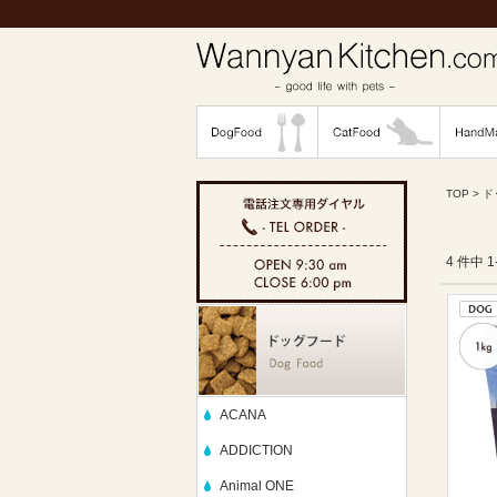
TOP
>
ド
4 件中 
ACANA
ADDICTION
Animal ONE