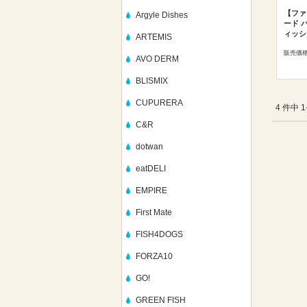
【ファ
Argyle Dishes
ード 
ィッシ
ARTEMIS
販売価
AVO DERM
BLISMIX
CUPURERA
4 件中 
C&R
dotwan
eatDELI
EMPIRE
First Mate
FISH4DOGS
FORZA10
GO!
GREEN FISH