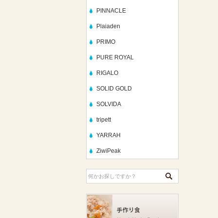
PINNACLE
Plaiaden
PRIMO
PURE ROYAL
RIGALO
SOLID GOLD
SOLVIDA
tripett
YARRAH
ZiwiPeak