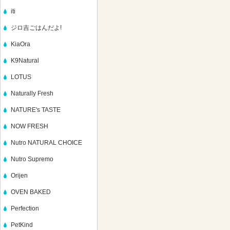
iti
ジロ吉ごはんだよ!
KiaOra
K9Natural
LOTUS
Naturally Fresh
NATURE's TASTE
NOW FRESH
Nutro NATURAL CHOICE
Nutro Supremo
Orijen
OVEN BAKED
Perfection
PetKind