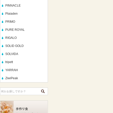
PINNACLE
Plaiaden
PRIMO
PURE ROYAL
RIGALO
SOLID GOLD
SOLVIDA
tripett
YARRAH
ZiwiPeak