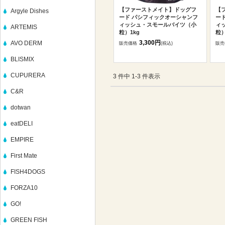
【ファーストメイト】ドッグフ
【
Argyle Dishes
ード パシフィックオーシャンフ
ー
ィッシュ・スモールバイツ（小
ィ
ARTEMIS
粒）1kg
粒）
3,300円
AVO DERM
販売価格
(税込)
販売
BLISMIX
CUPURERA
3 件中 1-3 件表示
C&R
dotwan
eatDELI
EMPIRE
First Mate
FISH4DOGS
FORZA10
GO!
GREEN FISH