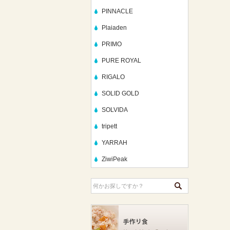
PINNACLE
Plaiaden
PRIMO
PURE ROYAL
RIGALO
SOLID GOLD
SOLVIDA
tripett
YARRAH
ZiwiPeak