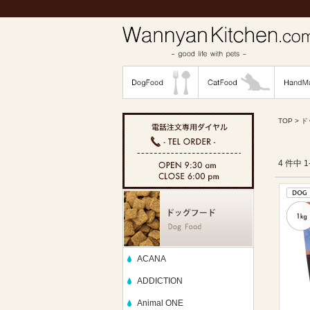
TOP
>
ド
4 件中 
ACANA
ADDICTION
Animal ONE