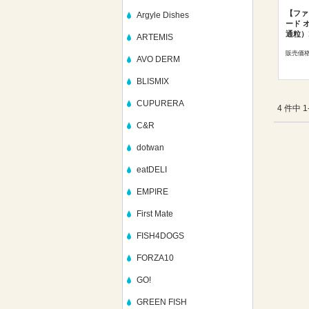
【ファ
Argyle Dishes
ード 
通粒）
ARTEMIS
販売価
AVO DERM
BLISMIX
CUPURERA
4 件中 
C&R
dotwan
eatDELI
EMPIRE
First Mate
FISH4DOGS
FORZA10
GO!
GREEN FISH