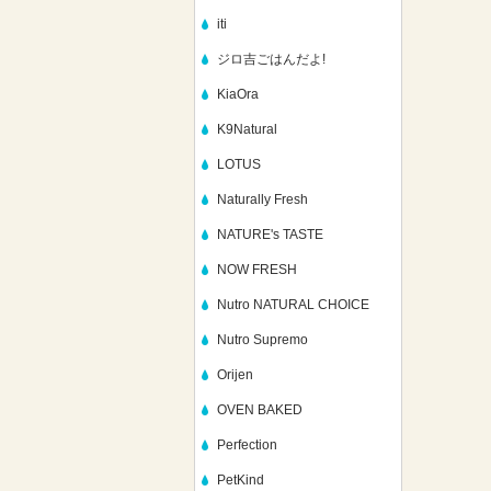
iti
ジロ吉ごはんだよ!
KiaOra
K9Natural
LOTUS
Naturally Fresh
NATURE's TASTE
NOW FRESH
Nutro NATURAL CHOICE
Nutro Supremo
Orijen
OVEN BAKED
Perfection
PetKind