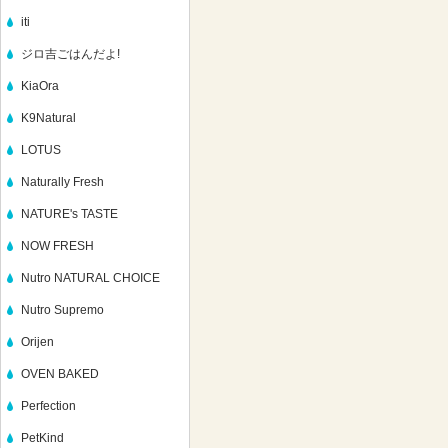
iti
ジロ吉ごはんだよ!
KiaOra
K9Natural
LOTUS
Naturally Fresh
NATURE's TASTE
NOW FRESH
Nutro NATURAL CHOICE
Nutro Supremo
Orijen
OVEN BAKED
Perfection
PetKind