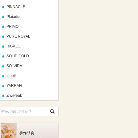
PINNACLE
Plaiaden
PRIMO
PURE ROYAL
RIGALO
SOLID GOLD
SOLVIDA
tripett
YARRAH
ZiwiPeak