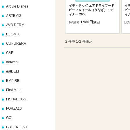
イティドッグ エアドライフード
イ
Argyle Dishes
ビーフ＆イール（うなぎ）・デ
ビ
ィナー 200g
ィナ
ARTEMIS
1,980円
販売価格
(税込)
販売
AVO DERM
BLISMIX
2 件中 1-2 件表示
CUPURERA
C&R
dotwan
eatDELI
EMPIRE
First Mate
FISH4DOGS
FORZA10
GO!
GREEN FISH