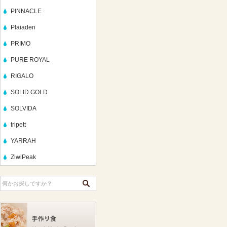
PINNACLE
Plaiaden
PRIMO
PURE ROYAL
RIGALO
SOLID GOLD
SOLVIDA
tripett
YARRAH
ZiwiPeak