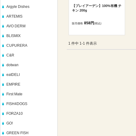
【プレイアーデン】100%有機 チ
Argyle Dishes
キン 200g
ARTEMIS
858円
販売価格
(税込)
AVO DERM
BLISMIX
1 件中 1-1 件表示
CUPURERA
C&R
dotwan
eatDELI
EMPIRE
First Mate
FISH4DOGS
FORZA10
GO!
GREEN FISH