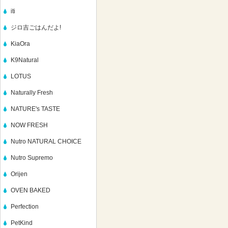
iti
ジロ吉ごはんだよ!
KiaOra
K9Natural
LOTUS
Naturally Fresh
NATURE's TASTE
NOW FRESH
Nutro NATURAL CHOICE
Nutro Supremo
Orijen
OVEN BAKED
Perfection
PetKind