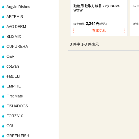
動物用 蚊取り線香 バウ BOW-
レニ
Argyle Dishes
WOW
ARTEMIS
2,244円
販売価格
(税込)
販売
AVO DERM
在庫切れ
BLISMIX
3 件中 1-3 件表示
CUPURERA
C&R
dotwan
eatDELI
EMPIRE
First Mate
FISH4DOGS
FORZA10
GO!
GREEN FISH