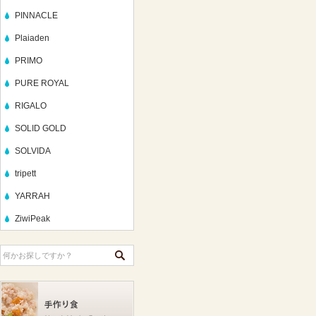
PINNACLE
Plaiaden
PRIMO
PURE ROYAL
RIGALO
SOLID GOLD
SOLVIDA
tripett
YARRAH
ZiwiPeak