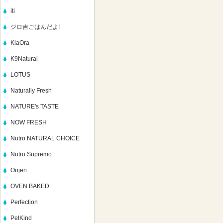
iti
ジロ吉ごはんだよ!
KiaOra
K9Natural
LOTUS
Naturally Fresh
NATURE's TASTE
NOW FRESH
Nutro NATURAL CHOICE
Nutro Supremo
Orijen
OVEN BAKED
Perfection
PetKind