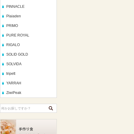
PINNACLE
Plaiaden
PRIMO
PURE ROYAL
RIGALO
SOLID GOLD
SOLVIDA
tripett
YARRAH
ZiwiPeak