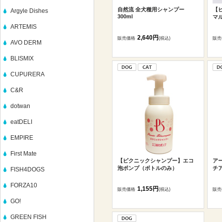
自然流 全犬種用シャンプー
【
Argyle Dishes
300ml
マル
ARTEMIS
2,640円
販売価格
(税込)
販売
AVO DERM
BLISMIX
CUPURERA
C&R
dotwan
eatDELI
EMPIRE
First Mate
【ピクニックシャンプー】エコ
アー
泡ポンプ（ボトルのみ）
チア
FISH4DOGS
FORZA10
1,155円
販売価格
(税込)
販売
GO!
GREEN FISH