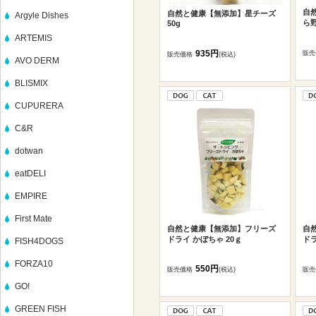
自
自然と健康【無添加】星チーズ
Argyle Dishes
ら野
50g
ARTEMIS
935円
販売
販売価格
(税込)
AVO DERM
BLISMIX
CUPURERA
C&R
dotwan
eatDELI
EMPIRE
First Mate
自然と健康【無添加】フリーズ
自
ドライ かぼちゃ 20ｇ
ドラ
FISH4DOGS
FORZA10
550円
販売価格
(税込)
販売
GO!
GREEN FISH