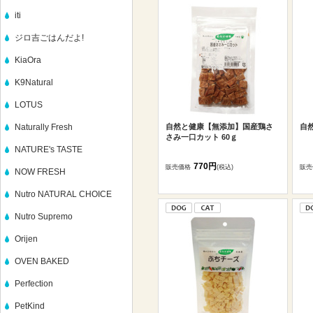
iti
ジロ吉ごはんだよ!
KiaOra
K9Natural
LOTUS
Naturally Fresh
自然と健康【無添加】国産鶏さ
自
さみ一口カット 60ｇ
NATURE's TASTE
770円
販売価格
(税込)
販売
NOW FRESH
Nutro NATURAL CHOICE
Nutro Supremo
Orijen
OVEN BAKED
Perfection
PetKind