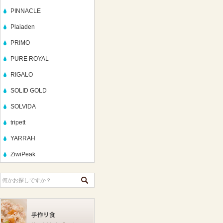
PINNACLE
Plaiaden
PRIMO
PURE ROYAL
RIGALO
SOLID GOLD
SOLVIDA
tripett
YARRAH
ZiwiPeak