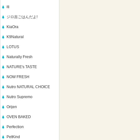
iti
ジロ吉ごはんだよ!
KiaOra
K9Natural
LOTUS
Naturally Fresh
NATURE's TASTE
NOW FRESH
Nutro NATURAL CHOICE
Nutro Supremo
Orijen
OVEN BAKED
Perfection
PetKind