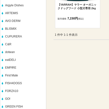
【YARRAH】ヤラー オーガニッ
Argyle Dishes
クドッグフード 小型犬専用 2kg
ARTEMIS
7,150円
販売価格
(税込)
AVO DERM
BLISMIX
1 件中 1-1 件表示
CUPURERA
C&R
dotwan
eatDELI
EMPIRE
First Mate
FISH4DOGS
FORZA10
GO!
GREEN FISH