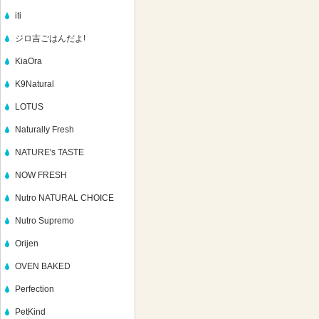
iti
ジロ吉ごはんだよ!
KiaOra
K9Natural
LOTUS
Naturally Fresh
NATURE's TASTE
NOW FRESH
Nutro NATURAL CHOICE
Nutro Supremo
Orijen
OVEN BAKED
Perfection
PetKind