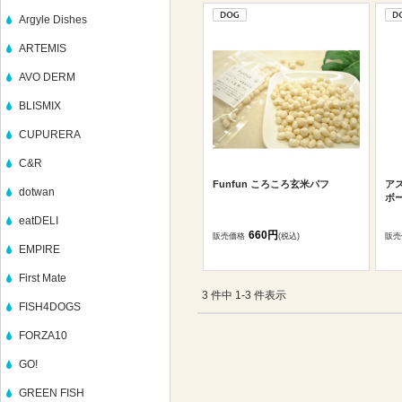
Argyle Dishes
ARTEMIS
AVO DERM
BLISMIX
CUPURERA
C&R
Funfun ころころ玄米パフ
ア
dotwan
ボ
eatDELI
660円
販売価格
(税込)
販売
EMPIRE
First Mate
3 件中 1-3 件表示
FISH4DOGS
FORZA10
GO!
GREEN FISH