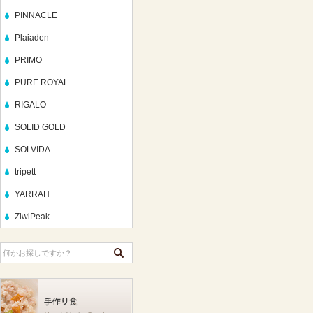
PINNACLE
Plaiaden
PRIMO
PURE ROYAL
RIGALO
SOLID GOLD
SOLVIDA
tripett
YARRAH
ZiwiPeak