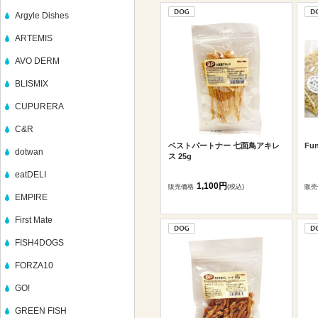
Argyle Dishes
ARTEMIS
AVO DERM
BLISMIX
CUPURERA
C&R
ベストパートナー 七面鳥アキレ
Fu
dotwan
ス 25g
eatDELI
1,100円
販売価格
(税込)
販売
EMPIRE
First Mate
FISH4DOGS
FORZA10
GO!
GREEN FISH