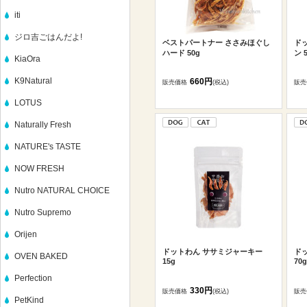
iti
ジロ吉ごはんだよ!
ベストパートナー ささみほぐし
ド
ハード 50g
ン 
KiaOra
K9Natural
660円
販売価格
(税込)
販売
LOTUS
Naturally Fresh
NATURE's TASTE
NOW FRESH
Nutro NATURAL CHOICE
Nutro Supremo
Orijen
ドットわん ササミジャーキー
ド
OVEN BAKED
15g
70g
Perfection
330円
販売価格
(税込)
販売
PetKind