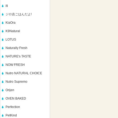
iti
ジロ吉ごはんだよ!
KiaOra
K9Natural
LOTUS
Naturally Fresh
NATURE's TASTE
NOW FRESH
Nutro NATURAL CHOICE
Nutro Supremo
Orijen
OVEN BAKED
Perfection
PetKind