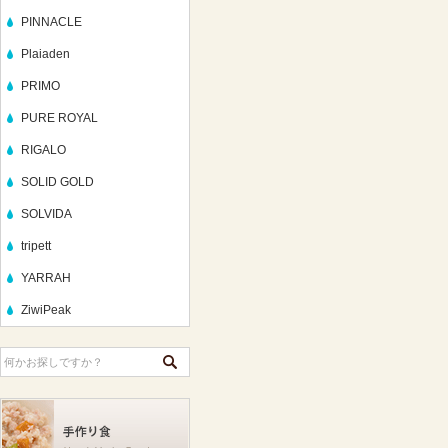
PINNACLE
Plaiaden
PRIMO
PURE ROYAL
RIGALO
SOLID GOLD
SOLVIDA
tripett
YARRAH
ZiwiPeak