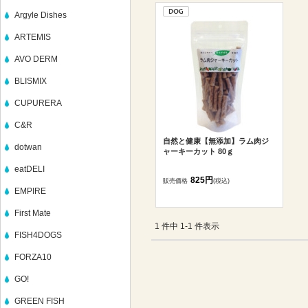
Argyle Dishes
ARTEMIS
AVO DERM
BLISMIX
CUPURERA
C&R
自然と健康【無添加】ラム肉ジ
dotwan
ャーキーカット 80ｇ
eatDELI
825円
販売価格
(税込)
EMPIRE
First Mate
1 件中 1-1 件表示
FISH4DOGS
FORZA10
GO!
GREEN FISH