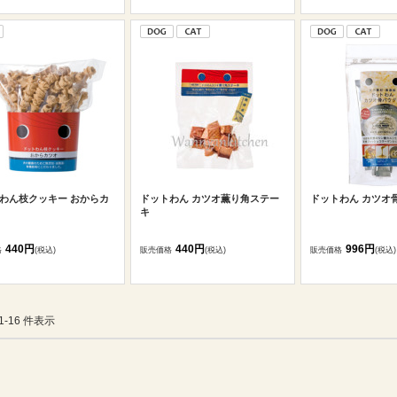
わん枝クッキー おからカ
ドットわん カツオ薫り角ステー
ドットわん カツオ
キ
440円
440円
996円
格
(税込)
販売価格
(税込)
販売価格
(税込)
 1-16 件表示