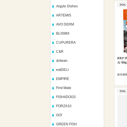
Argyle Dishes
ARTEMIS
AVO DERM
BLISMIX
CUPURERA
C&R
K9ナ
dotwan
ル 50g
eatDELI
販売価
EMPIRE
First Mate
FISH4DOGS
FORZA10
GO!
GREEN FISH