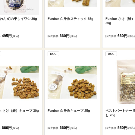
わん 幻の干しイワシ 30g
Funfun 白身魚スティック 35g
Funfun さけ（
30g
495円
660円
660円
格
(税込)
販売価格
(税込)
販売価格
(税込)
un さけ（鮭）キューブ 30g
Funfun 白身魚キューブ 25g
ベストパートナー 
し 70g
660円
660円
550円
格
(税込)
販売価格
(税込)
販売価格
(税込)