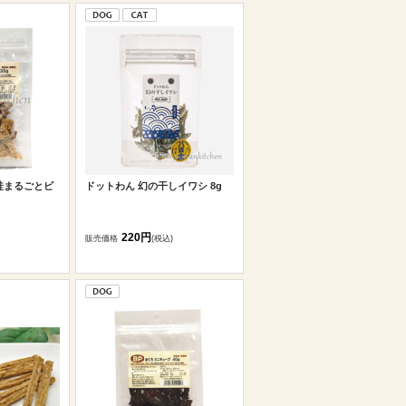
鮭まるごとビ
ドットわん 幻の干しイワシ 8g
220円
販売価格
(税込)