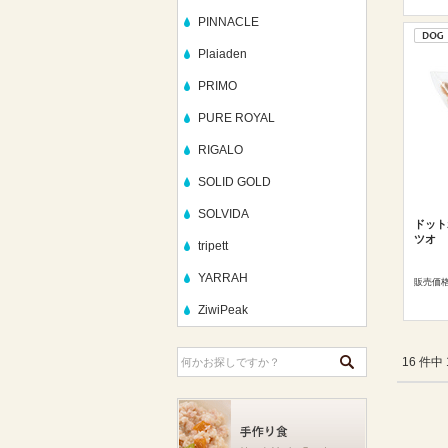
PINNACLE
Plaiaden
PRIMO
PURE ROYAL
RIGALO
SOLID GOLD
SOLVIDA
ドット
ツオ
tripett
YARRAH
販売価
ZiwiPeak
16 件中