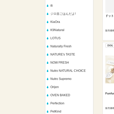
iti
ジロ吉ごはんだよ!
ドット
KiaOra
K9Natural
販売価
LOTUS
Naturally Fresh
NATURE's TASTE
NOW FRESH
Nutro NATURAL CHOICE
Nutro Supremo
Orijen
Funf
OVEN BAKED
Perfection
販売価
PetKind