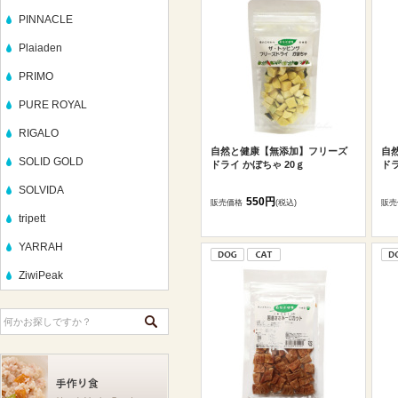
PINNACLE
Plaiaden
PRIMO
PURE ROYAL
RIGALO
自然と健康【無添加】フリーズ
自
SOLID GOLD
ドライ かぼちゃ 20ｇ
ドラ
SOLVIDA
550円
販売価格
(税込)
販売
tripett
YARRAH
ZiwiPeak