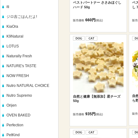
ベストパートナー ささみほぐし
ベ
iti
ハード 50g
し 
ジロ吉ごはんだよ!
660円
販売価格
(税込)
販売
KiaOra
K9Natural
LOTUS
Naturally Fresh
NATURE's TASTE
NOW FRESH
Nutro NATURAL CHOICE
Nutro Supremo
自
自然と健康【無添加】星チーズ
ら野
50g
Orijen
935円
販売
販売価格
(税込)
OVEN BAKED
Perfection
PetKind