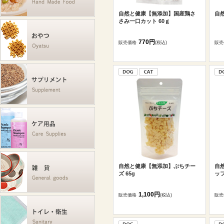
自然と健康【無添加】国産鶏さ
自
さみ一口カット 60ｇ
770円
販売価格
(税込)
販売
自然と健康【無添加】ぷちチー
自
ズ 65g
ッフ
1,100円
販売価格
(税込)
販売