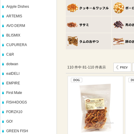
Argyle Dishes
ARTEMIS
AVO DERM
BLISMIX
CUPURERA
C&R
dotwan
110 件中 81-110 件表示
eatDELI
EMPIRE
First Mate
FISH4DOGS
FORZA10
GO!
GREEN FISH