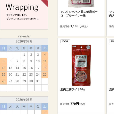
アスクジャパン 眼の健康ボー
マ
ロ ブルーベリー味
肉犬
1,188円
販売価格
(税込)
販売
carendar
2026年07月
日
月
火
水
木
金
土
1
2
3
4
5
6
7
8
9
10
11
12
13
14
15
16
17
18
19
20
21
22
23
24
25
26
27
28
29
30
31
鹿肉五膳ライト50g
鹿肉
2026年08月
770円
販売価格
(税込)
販売
日
月
火
水
木
金
土
1