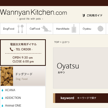
TOP
> おやつ
ACANA
ADDICTION
Animal ONE